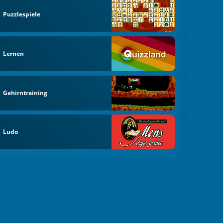
Puzzlespiele
Lernen
Gehirntraining
Ludo