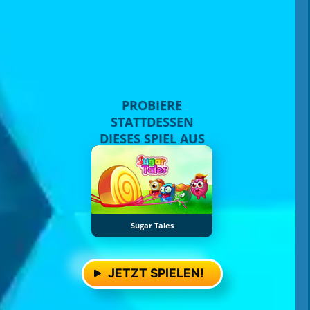
PROBIERE
STATTDESSEN
DIESES SPIEL AUS
Sugar Tales
JETZT SPIELEN!