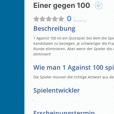
Einer gegen 100
0
0
Beurteilung
Beschreibung
1 Against 100 ist ein Quizspiel, bei dem die 
Kandidaten zu besiegen. Je schwieriger die Fr
Runde eliminieren. Aber wenn der Spieler die 
eliminiert!
Wie man 1 Against 100 spi
Die Spieler müssen die richtige Antwort aus 
Spielentwickler
-
Erscheinungstermin