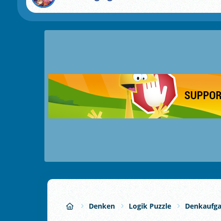
Denken
Logik Puzzle
Denkaufg