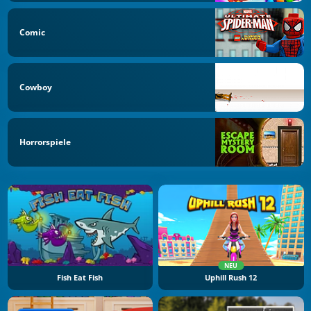
Comic
Cowboy
Horrorspiele
NEU
Fish Eat Fish
Uphill Rush 12