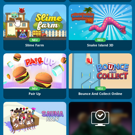
NEU
NEU
Slime Farm
Snake Island 3D
NEU
NEU
Pair Up
Bounce And Collect Online