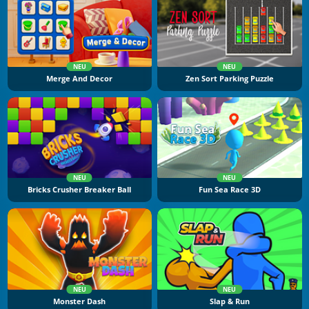
NEU
NEU
Merge And Decor
Zen Sort Parking Puzzle
NEU
NEU
Bricks Crusher Breaker Ball
Fun Sea Race 3D
NEU
NEU
Monster Dash
Slap & Run