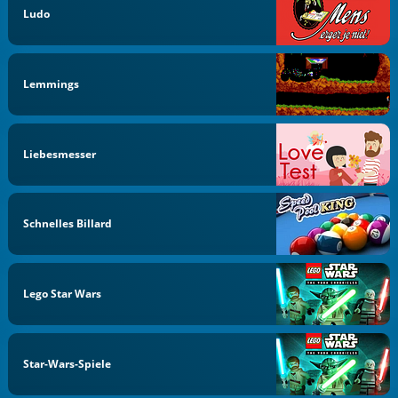
Ludo
Lemmings
Liebesmesser
Schnelles Billard
Lego Star Wars
Star-Wars-Spiele