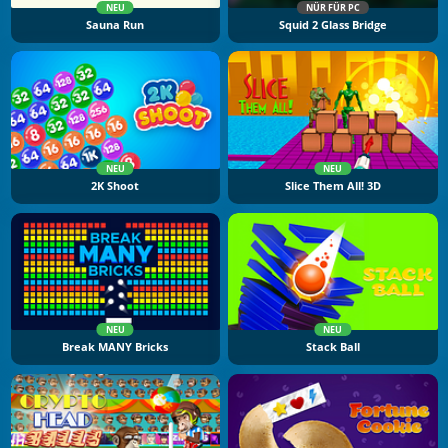
NEU
NÜR FÜR PC
Sauna Run
Squid 2 Glass Bridge
NEU
NEU
2K Shoot
Slice Them All! 3D
NEU
NEU
Break MANY Bricks
Stack Ball