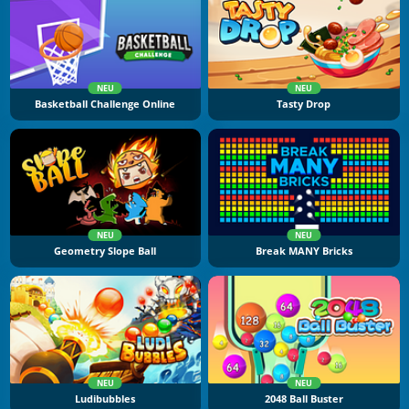
NEU
NEU
Basketball Challenge Online
Tasty Drop
NEU
NEU
Geometry Slope Ball
Break MANY Bricks
NEU
NEU
Ludibubbles
2048 Ball Buster