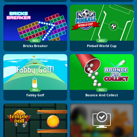
NEU
NEU
Bricks Breaker
Pinball World Cup
NEU
NEU
Fabby Golf
Bounce And Collect