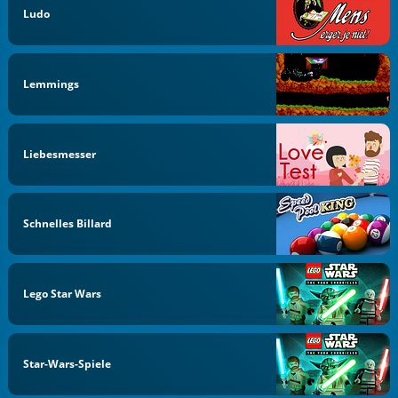
Ludo
Lemmings
Liebesmesser
Schnelles Billard
Lego Star Wars
Star-Wars-Spiele