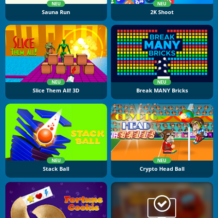
NEU
NEU
Sauna Run
2K Shoot
NEU
NEU
Slice Them All! 3D
Break MANY Bricks
NEU
NEU
Stack Ball
Crypto Head Ball