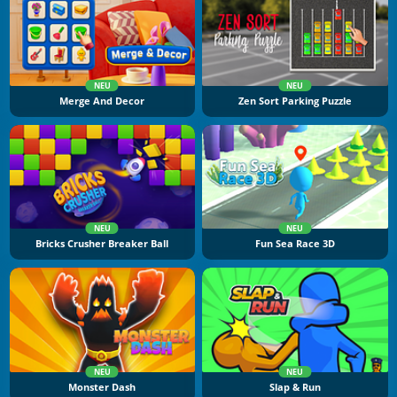
NEU
NEU
Merge And Decor
Zen Sort Parking Puzzle
NEU
NEU
Bricks Crusher Breaker Ball
Fun Sea Race 3D
NEU
NEU
Monster Dash
Slap & Run