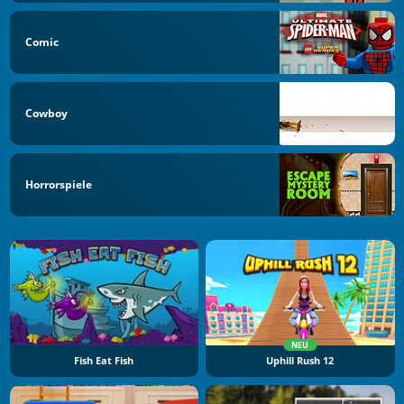
Comic
Cowboy
Horrorspiele
NEU
Fish Eat Fish
Uphill Rush 12