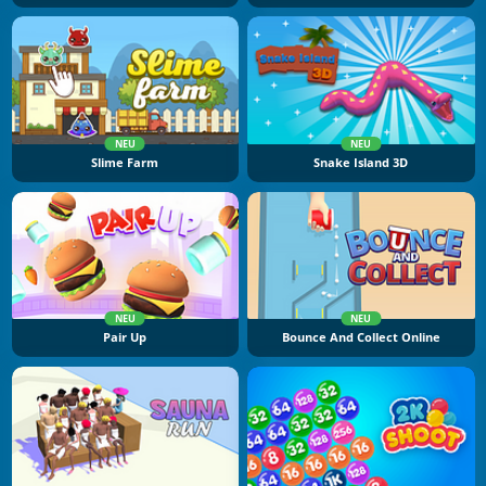
NEU
NEU
Slime Farm
Snake Island 3D
NEU
NEU
Pair Up
Bounce And Collect Online