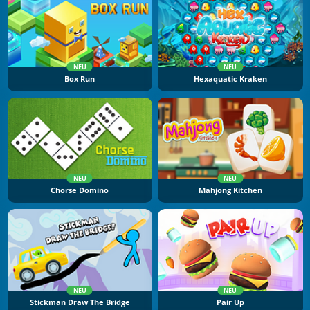
NEU
NEU
Box Run
Hexaquatic Kraken
NEU
NEU
Chorse Domino
Mahjong Kitchen
NEU
NEU
Stickman Draw The Bridge
Pair Up