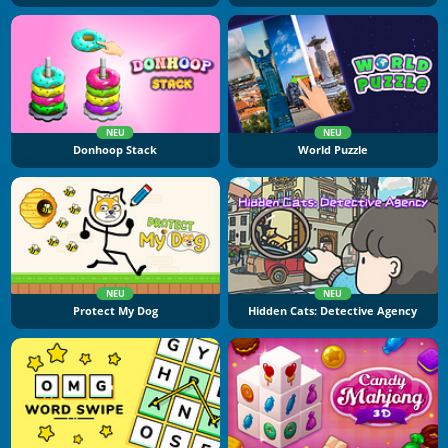
NEU
NEU
Donhoop Stack
World Puzzle
NEU
NEU
Protect My Dog
Hidden Cats: Detective Agency