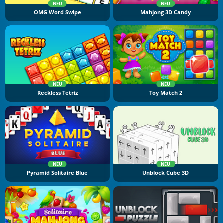
NEU
NEU
OMG Word Swipe
Mahjong 3D Candy
NEU
NEU
Reckless Tetriz
Toy Match 2
NEU
NEU
Pyramid Solitaire Blue
Unblock Cube 3D