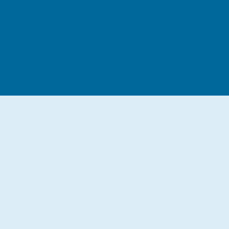
Ruhmeshalle