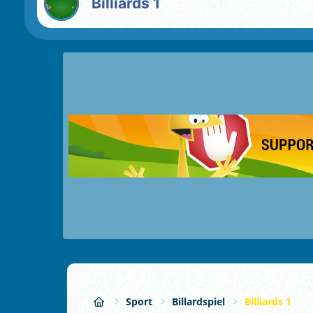
Billiards 1
Sport
Billardspiel
Billiards 1