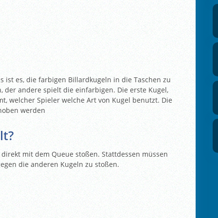
els ist es, die farbigen Billardkugeln in die Taschen zu
n, der andere spielt die einfarbigen. Die erste Kugel,
t, welcher Spieler welche Art von Kugel benutzt. Die
ehoben werden
lt?
ht direkt mit dem Queue stoßen. Stattdessen müssen
gegen die anderen Kugeln zu stoßen.