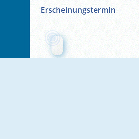
Erscheinungstermin
-
NEU
8 Ball Billiard Classic
Black Hole Billiard