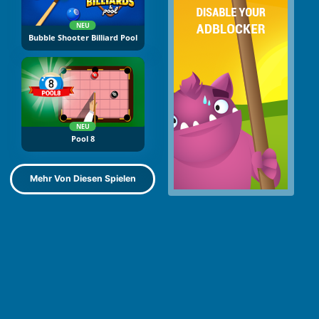
NEU
Bubble Shooter Billiard Pool
NEU
Pool 8
Mehr Von Diesen Spielen