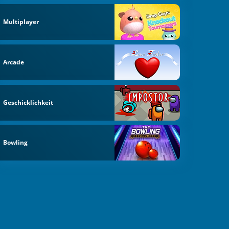
Multiplayer
Arcade
Geschicklichkeit
Bowling