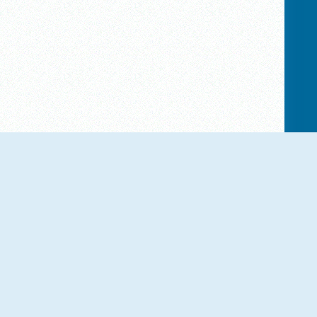
8 Ball Billiards
Pocket Pool