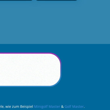
ele, wie zum Beispiel
Minigolf Master
&
Golf Master
.