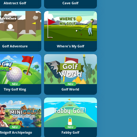
Abstract Golf
Cave Golf
Golf Adventure
Where's My Golf
NEU
NEU
Tiny Golf King
Golf World
NEU
NEU
inigolf Archipelago
Fabby Golf