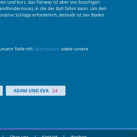
ben und kurz, das Fairway ist aber von buschigen
dhindernisse), in die der Ball fallen kann. Um den
äzise Schläge erforderlich, deshalb ist der Boden
unsere Seite mit
Sportspielen
sowie unsere
ADAM UND EVA
24
Über uns
Kontakt
Werben