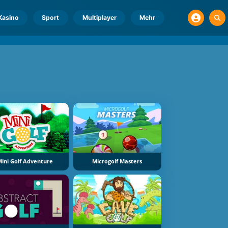
Kasino
Sport
Multiplayer
Mehr
ini Golf Adventure
Microgolf Masters