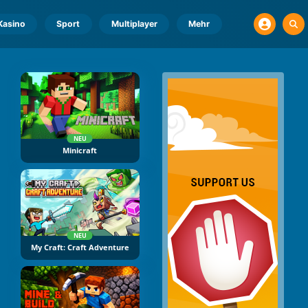
Kasino
Sport
Multiplayer
Mehr
NEU
Minicraft
NEU
My Craft: Craft Adventure