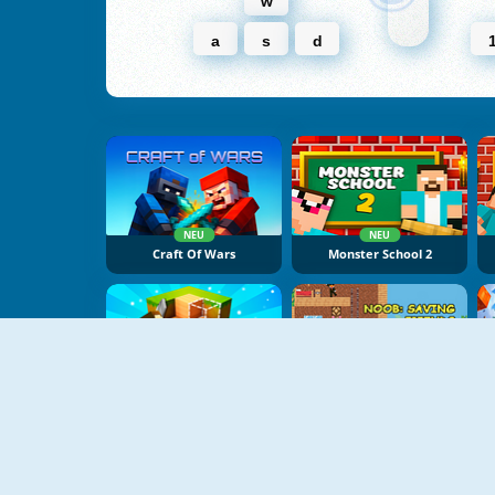
w
a
s
d
NEU
NEU
Craft Of Wars
Monster School 2
NEU
NEU
Craft Block World Building
Noob Saving Friends