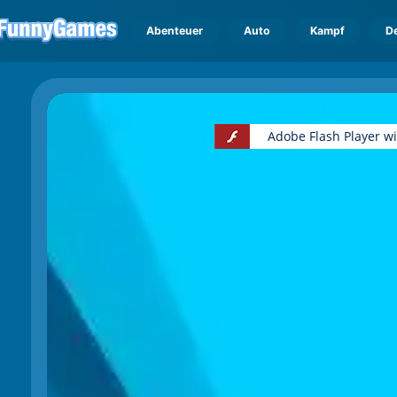
Abenteuer
Auto
Kampf
D
Adobe Flash Player w