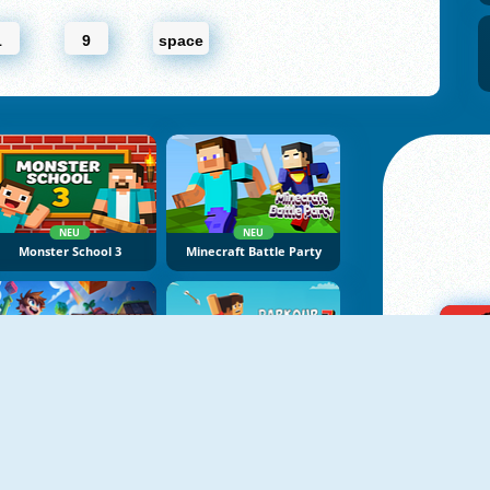
1
9
space
NEU
NEU
Monster School 3
Minecraft Battle Party
NEU
NEU
Parkour Obby
Parkour Block 7