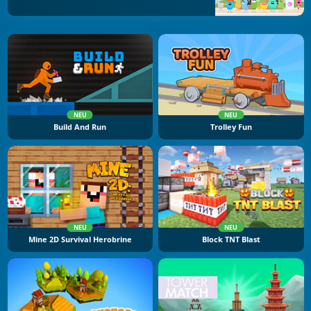
NEU
NEU
Build And Run
Trolley Fun
NEU
NEU
Mine 2D Survival Herobrine
Block TNT Blast