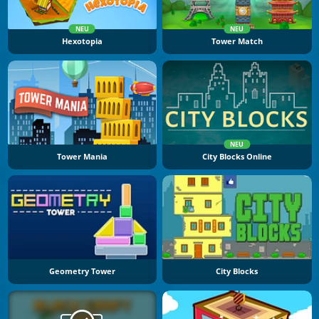
NEU
NEU
Hexotopia
Tower Match
NEU
Tower Mania
City Blocks Online
Geometry Tower
City Blocks