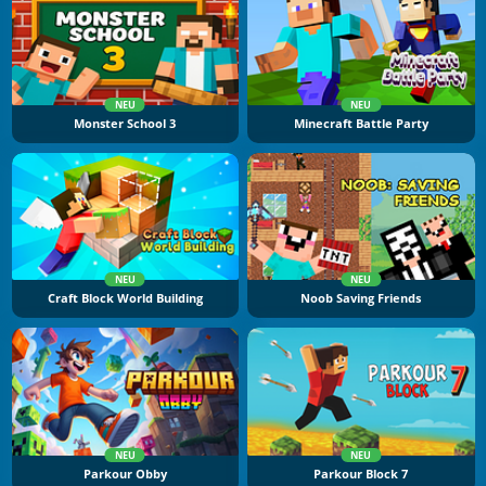
NEU
NEU
Monster School 3
Minecraft Battle Party
NEU
NEU
Craft Block World Building
Noob Saving Friends
NEU
NEU
Parkour Obby
Parkour Block 7