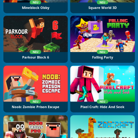
NEU
NEU
Mineblock Obby
Square World 3D
NEU
NEU
Parkour Block 6
Falling Party
NEU
NEU
Noob: Zombie Prison Escape
Pixel Craft: Hide And Seek