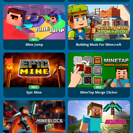
NEU
NEU
Mine Jump
Building Mods For Minecraft
NEU
NEU
Epic Mine
MineTap Merge Clicker