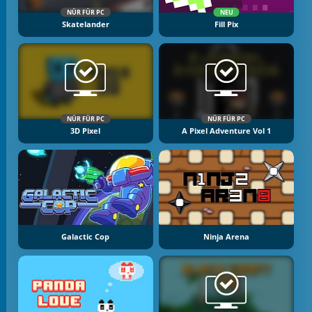
NÜR FÜR PC
NEU
Skatelander
Fill Pix
NÜR FÜR PC
NÜR FÜR PC
3D Pixel
A Pixel Adventure Vol 1
Galactic Cop
Ninja Arena