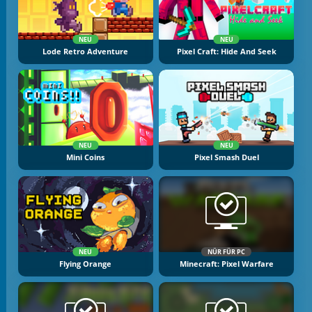
NEU
NEU
Lode Retro Adventure
Pixel Craft: Hide And Seek
NEU
NEU
Mini Coins
Pixel Smash Duel
NEU
NÜR FÜR PC
Flying Orange
Minecraft: Pixel Warfare