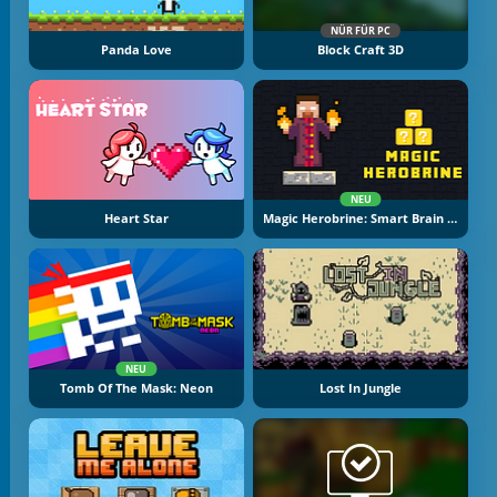
NÜR FÜR PC
Panda Love
Block Craft 3D
NEU
Heart Star
Magic Herobrine: Smart Brain And Puzzle Quest
NEU
Tomb Of The Mask: Neon
Lost In Jungle