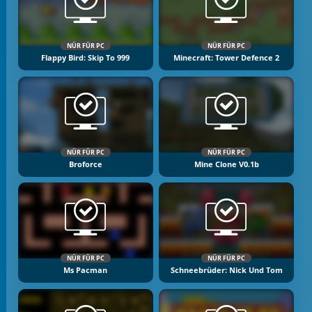
NÜR FÜR PC
NÜR FÜR PC
Flappy Bird: Skip To 999
Minecraft: Tower Defence 2
NÜR FÜR PC
NÜR FÜR PC
Broforce
Mine Clone V0.1b
NÜR FÜR PC
NÜR FÜR PC
Ms Pacman
Schneebrüder: Nick Und Tom