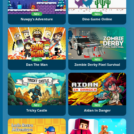
NEU
NEU
Nuwpy's Adventure
Dino Game Online
NEU
NEU
Dan The Man
Zombie Derby Pixel Survival
NEU
NEU
Tricky Castle
Aidan In Danger