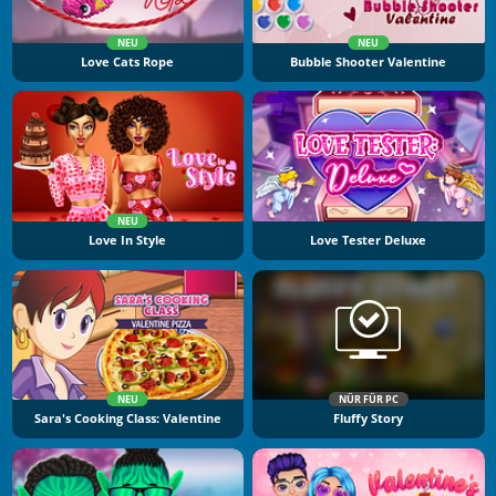
NEU
NEU
Love Cats Rope
Bubble Shooter Valentine
NEU
Love In Style
Love Tester Deluxe
NEU
NÜR FÜR PC
Sara's Cooking Class: Valentine
Fluffy Story