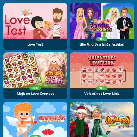
NEU
Love Test
Ellie And Ben Insta Fashion
NEU
NEU
Mojicon Love Connect
Valentines Love Link