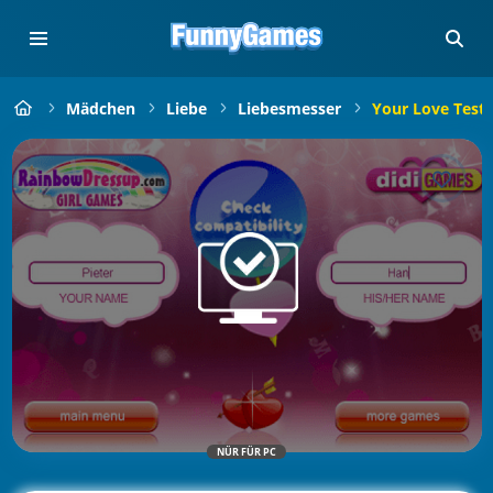
Mädchen
Liebe
Liebesmesser
Your Love Test
NÜR FÜR PC