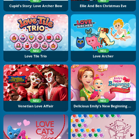
NEU
NEU
Cupid's Story: Love Archer Bow
Ellie And Ben Christmas Eve
NEU
NEU
Love Tile Trio
Love Archer
NEU
NEU
Venetian Love Affair
Delicious Emily's New Beginning Valentine's Edition