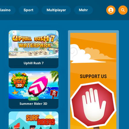
Kasino
Sport
Multiplayer
Mehr
Uphill Rush 7
NEU
Summer Rider 3D