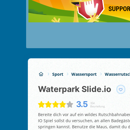
Sport
Wassersport
Wasserruts
Waterpark Slide.io
3.5
354
Beurteilung
Bereite dich vor auf ein wildes Rutschbahnaben
IO Spiel sollst du versuchen, an allen Badegäs
springen kannst. Benutze die Maus, damit du d