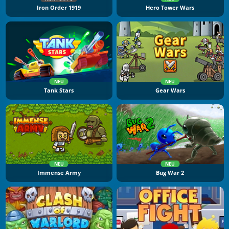
Iron Order 1919
Hero Tower Wars
NEU
NEU
Tank Stars
Gear Wars
NEU
NEU
Immense Army
Bug War 2