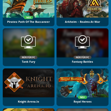
NEU
Pirates: Path Of The Buccaneer
Arkheim – Realms At War
NÜR FÜR PC
NÜR FÜR PC
Tank Fury
Fantasy Battles
NEU
Knight Arena.io
Royal Heroes