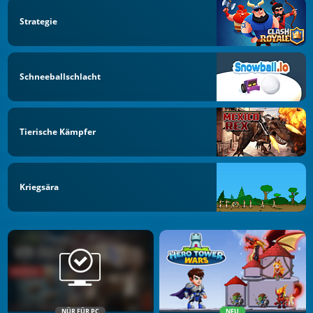
Strategie
Schneeballschlacht
Tierische Kämpfer
Kriegsära
NÜR FÜR PC
NEU