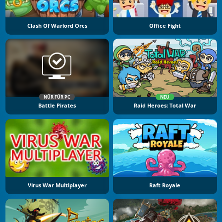
Clash Of Warlord Orcs
Office Fight
NÜR FÜR PC
NEU
Battle Pirates
Raid Heroes: Total War
Virus War Multiplayer
Raft Royale