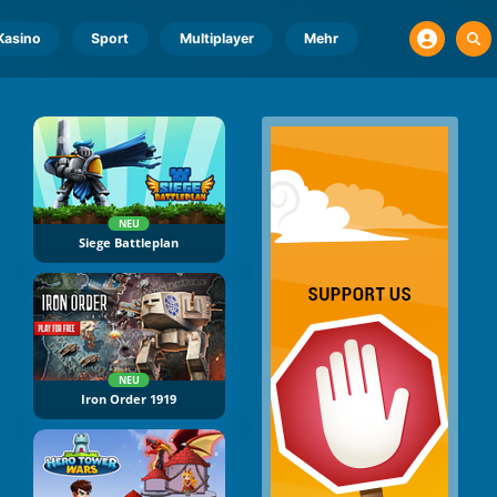
Kasino
Sport
Multiplayer
Mehr
NEU
Siege Battleplan
NEU
Iron Order 1919