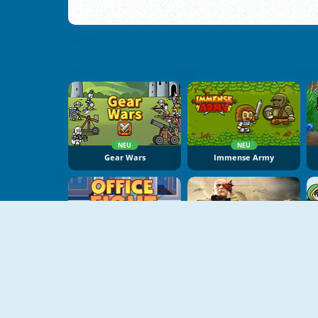
NEU
NEU
Gear Wars
Immense Army
Office Fight
Battle Pirates