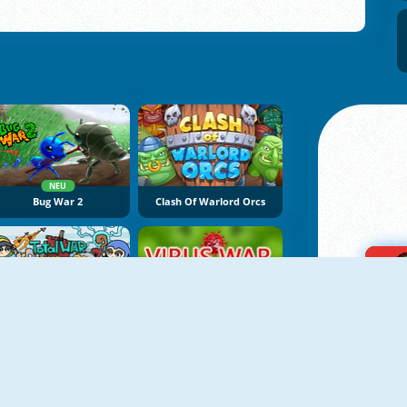
NEU
Bug War 2
Clash Of Warlord Orcs
NEU
Raid Heroes: Total War
Virus War Multiplayer