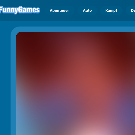
Abenteuer
Auto
Kampf
D