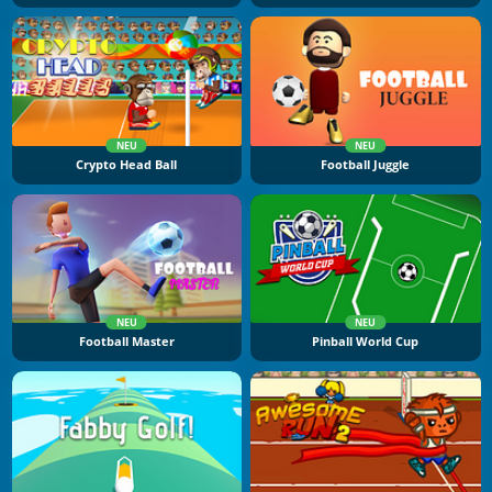
NEU
NEU
Crypto Head Ball
Football Juggle
NEU
NEU
Football Master
Pinball World Cup