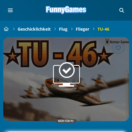
Geschicklichkeit
Flug
Flieger
TU-46
NÜR FÜR PC