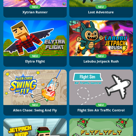
NEU
NEU
Xytrian Runner
Lost Adventure
NEU
NEU
Elytra Flight
Labubu Jetpack Rush
NEU
NEU
Alien Chase: Swing And Fly
Flight Sim Air Traffic Control