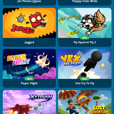
Jet Planes Jigsaw
Flappy Color Birds
NEU
Jagged
Fly Squirrel Fly 2
NEU
NEU
Paper Flight
Vex Try To Fly