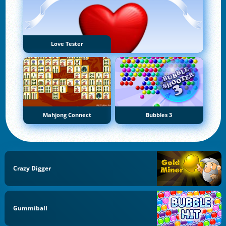
Love Tester
Mahjong Connect
Bubbles 3
Crazy Digger
Gummiball