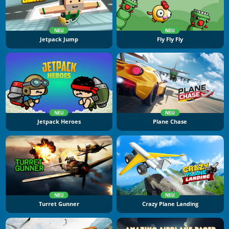
NEU
NEU
Jetpack Jump
Fly Fly Fly
NEU
NEU
Jetpack Heroes
Plane Chase
NEU
NEU
Turret Gunner
Crazy Plane Landing