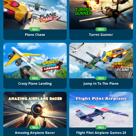
NEU
NEU
Plane Chase
Turret Gunner
NEU
NEU
Crazy Plane Landing
Jump In To The Plane
NEU
NEU
Amazing Airplane Racer
Flight Pilot Airplane Games 24