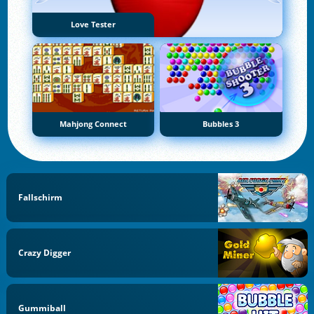
Love Tester
Mahjong Connect
Bubbles 3
Fallschirm
Crazy Digger
Gummiball