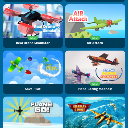
NEU
NEU
Real Drone Simulator
Air Attack
NEU
Save Pilot
Plane Racing Madness