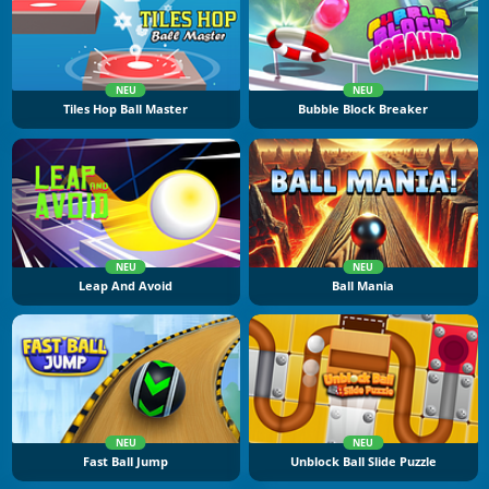
NEU
NEU
Tiles Hop Ball Master
Bubble Block Breaker
NEU
NEU
Leap And Avoid
Ball Mania
NEU
NEU
Fast Ball Jump
Unblock Ball Slide Puzzle