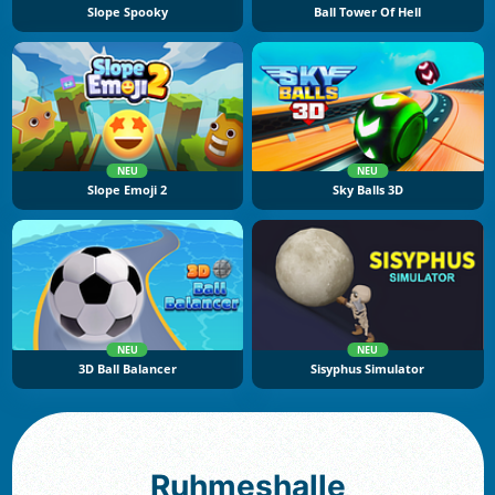
Slope Spooky
Ball Tower Of Hell
NEU
NEU
Slope Emoji 2
Sky Balls 3D
NEU
NEU
3D Ball Balancer
Sisyphus Simulator
Ruhmeshalle