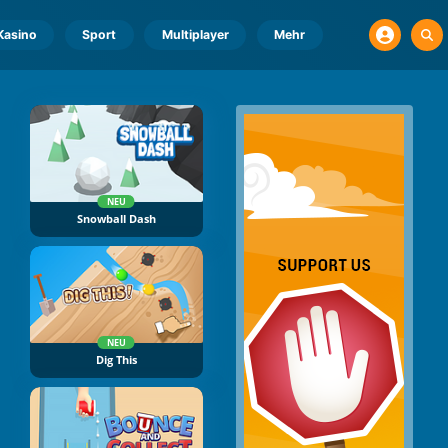
Kasino
Sport
Multiplayer
Mehr
NEU
Snowball Dash
NEU
Dig This