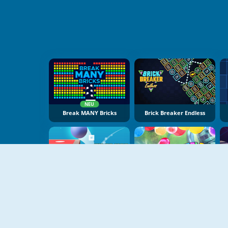
NEU
Break MANY Bricks
Brick Breaker Endless
NEU
NEU
Tiles Hop Ball Master
Bubble Block Breaker