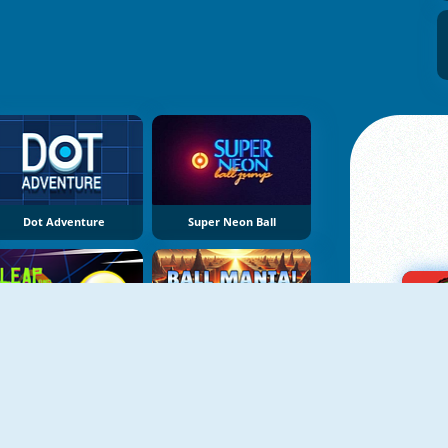
Dot Adventure
Super Neon Ball
NEU
NEU
Leap And Avoid
Ball Mania