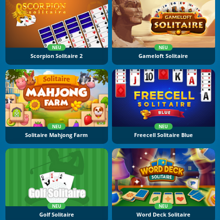
NEU
NEU
Scorpion Solitaire 2
Gameloft Solitaire
NEU
NEU
Solitaire Mahjong Farm
Freecell Solitaire Blue
NEU
NEU
Golf Solitaire
Word Deck Solitaire