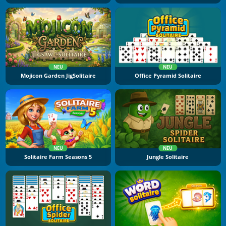
NEU
NEU
Mojicon Garden JigSolitaire
Office Pyramid Solitaire
NEU
NEU
Solitaire Farm Seasons 5
Jungle Solitaire