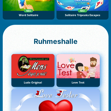
NEU
NEU
Word Solitaire
Solitaire Tripeaks Escapes
Ruhmeshalle
Ludo Original
Love Test