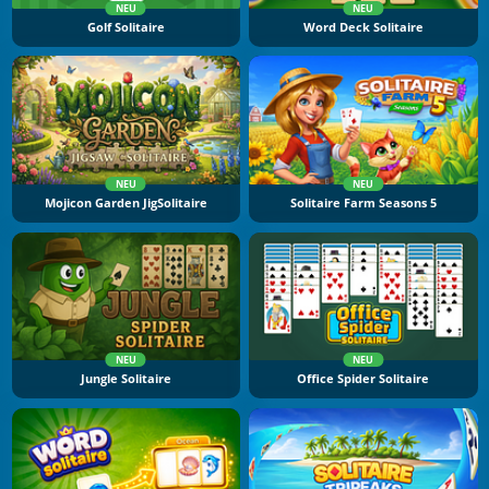
NEU
NEU
Golf Solitaire
Word Deck Solitaire
NEU
NEU
Mojicon Garden JigSolitaire
Solitaire Farm Seasons 5
NEU
NEU
Jungle Solitaire
Office Spider Solitaire