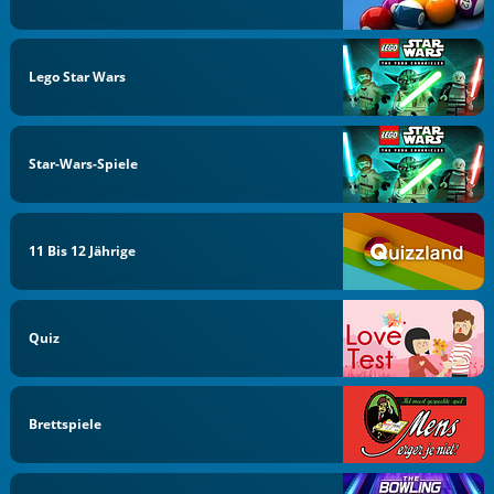
Lego Star Wars
Star-Wars-Spiele
11 Bis 12 Jährige
Quiz
Brettspiele