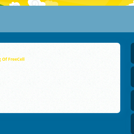
g Of FreeCell