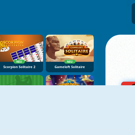
NEU
NEU
Scorpion Solitaire 2
Gameloft Solitaire
NEU
NEU
Golf Solitaire
Word Deck Solitaire