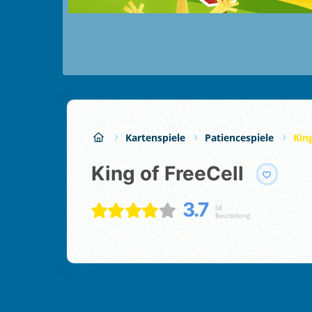
Kartenspiele
Patiencespiele
Kin
King of FreeCell
3.7
68
Beurteilung