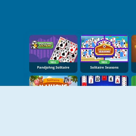
NEU
NEU
Pandjohng Solitaire
Solitaire Seasons
NEU
NEU
Solitaire Mahjong Farm
Freecell Solitaire Blue