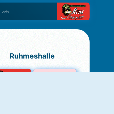
Ludo
Ruhmeshalle
Ludo Original
Love Test