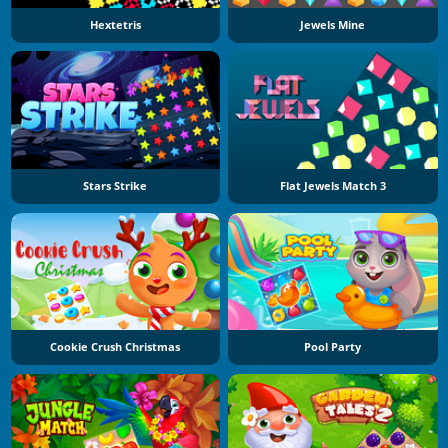
Hextetris
Jewels Mine
Stars Strike
Flat Jewels Match 3
Cookie Crush Christmas
Pool Party