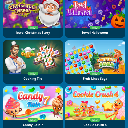
NEU
NEU
Jewel Christmas Story
Jewel Halloween
NEU
NEU
Cooking Tile
Fruit Lines Saga
NEU
NEU
Candy Rain 7
Cookie Crush 4