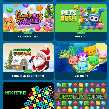
NEU
NEU
Candy Match 2
Pets Rush
NEU
NEU
Santa's Magic Christmas
Jelly Island