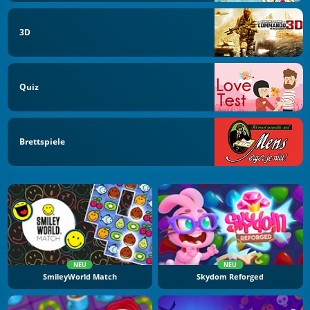
3D
Quiz
Brettspiele
NEU
NEU
SmileyWorld Match
Skydom Reforged