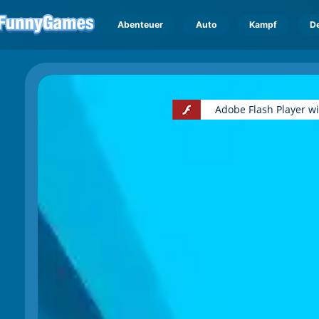
Abenteuer
Auto
Kampf
D
Adobe Flash Player w