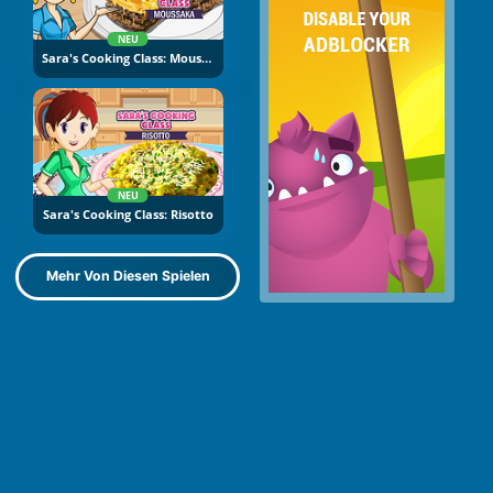
NEU
Sara's Cooking Class: Moussaka
NEU
Sara's Cooking Class: Risotto
Mehr Von Diesen Spielen