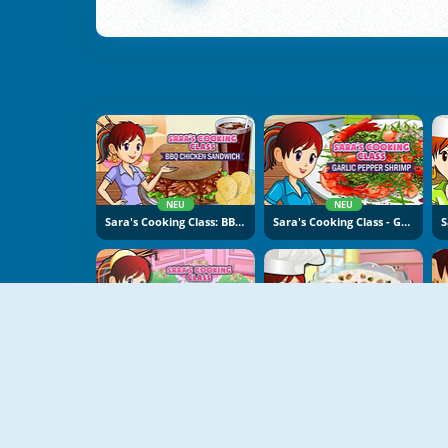
NEU
NEU
Sara's Cooking Class: BBQ Chicken Sandwich
Sara's Cooking Class - Garlic Pepper Shrimp
NEU
NEU
Sara's Cooking Class: Sweet Rice Cakes
Sara's Cooking Class: Rice Pudding