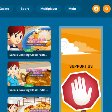
Kasino
Sport
Multiplayer
Mehr
NEU
Sara's Cooking Class: Father's Day Cobbler
NEU
Sara's Cooking Class: Indian Curry