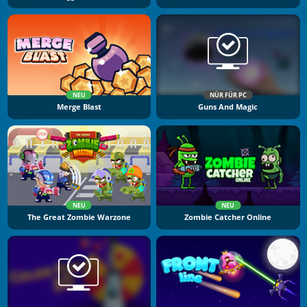
NEU
NÜR FÜR PC
Merge Blast
Guns And Magic
NEU
NEU
The Great Zombie Warzone
Zombie Catcher Online