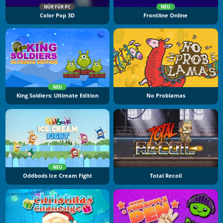
NÜR FÜR PC
NEU
Color Pop 3D
Frontline Online
NEU
King Soldiers: Ultimate Edition
No Problamas
NEU
Oddbods Ice Cream Fight
Total Recoil