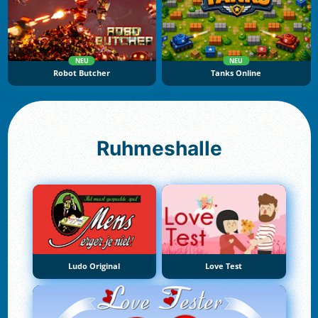
NEU
NEU
Robot Butcher
Tanks Online
Ruhmeshalle
Ludo Original
Love Test