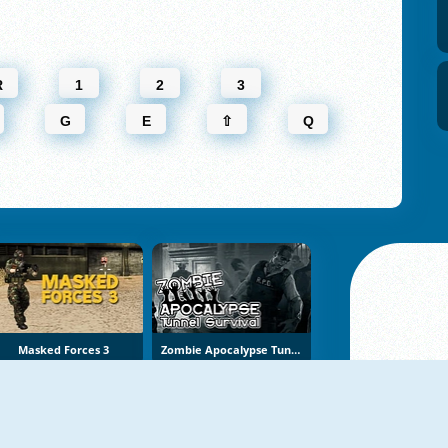
R
1
2
3
G
E
⇧
Q
Masked Forces 3
Zombie Apocalypse Tunnel Survival