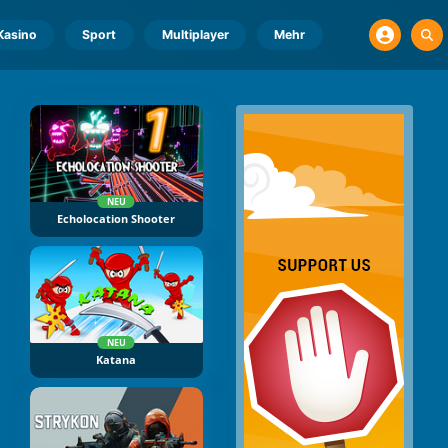
Kasino
Sport
Multiplayer
Mehr
NEU
Echolocation Shooter
NEU
Katana