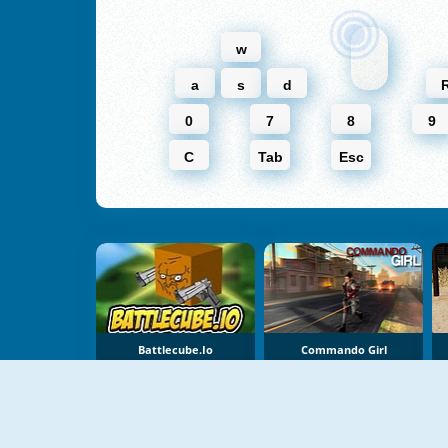
w
a
s
d
0
7
8
9
C
Tab
Esc
Battlecube.io
Commando Girl