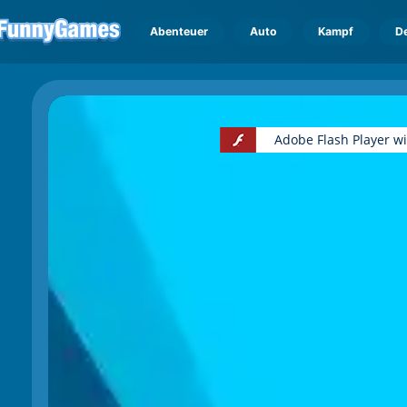
Abenteuer
Auto
Kampf
D
Adobe Flash Player w