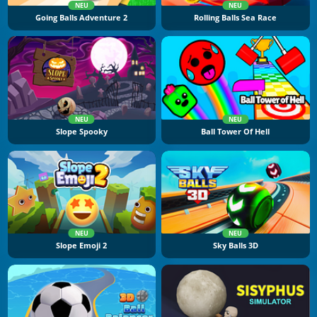
NEU
NEU
Going Balls Adventure 2
Rolling Balls Sea Race
NEU
NEU
Slope Spooky
Ball Tower Of Hell
NEU
NEU
Slope Emoji 2
Sky Balls 3D