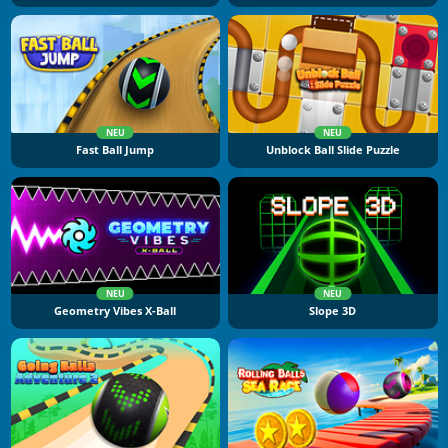
NEU
NEU
Fast Ball Jump
Unblock Ball Slide Puzzle
NEU
NEU
Geometry Vibes X-Ball
Slope 3D