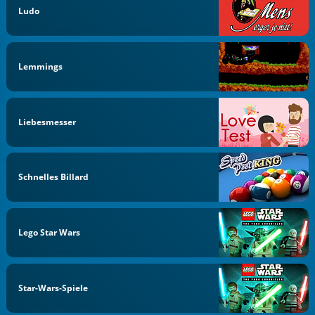
Ludo
Lemmings
Liebesmesser
Schnelles Billard
Lego Star Wars
Star-Wars-Spiele