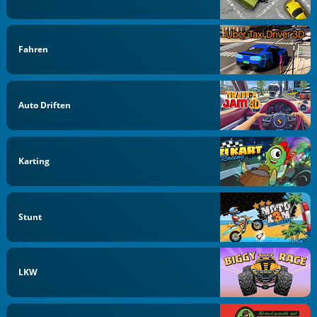
Fahren
Auto Driften
Karting
Stunt
LKW