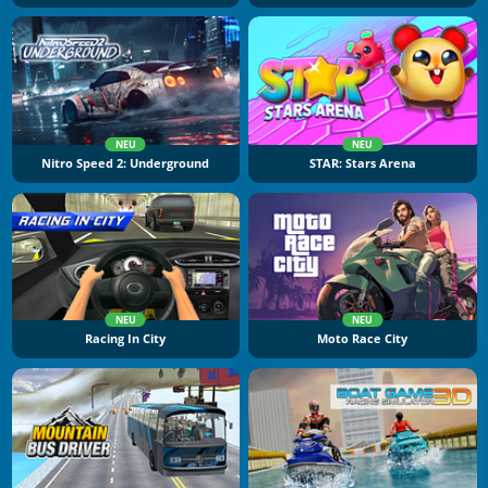
NEU
NEU
Nitro Speed 2: Underground
STAR: Stars Arena
NEU
NEU
Racing In City
Moto Race City