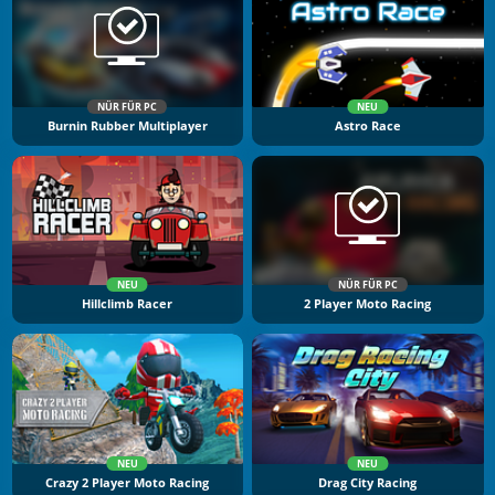
NÜR FÜR PC
NEU
Burnin Rubber Multiplayer
Astro Race
NEU
NÜR FÜR PC
Hillclimb Racer
2 Player Moto Racing
NEU
NEU
Crazy 2 Player Moto Racing
Drag City Racing