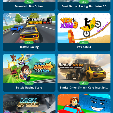
NEU
NEU
Mountain Bus Driver
Boat Game: Racing Simulator 3D
NEU
NEU
Traffic Racing
Vex X3M 3
NEU
NEU
Battle Racing Stars
Bimka Drive: Smash Cars Into Splinters