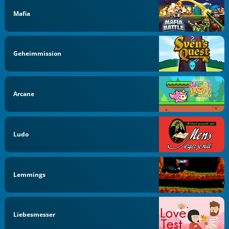
Mafia
Geheimmission
Arcane
Ludo
Lemmings
Liebesmesser