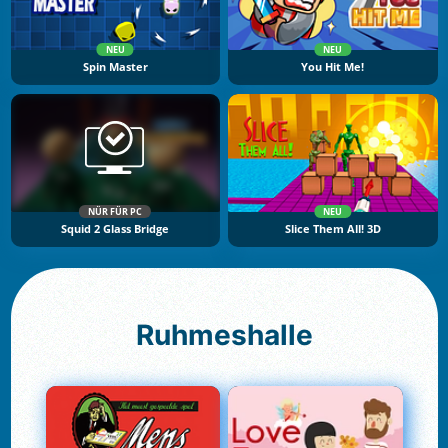
NEU
NEU
Spin Master
You Hit Me!
NÜR FÜR PC
NEU
Squid 2 Glass Bridge
Slice Them All! 3D
Ruhmeshalle