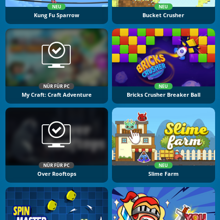
NEU
NEU
Kung Fu Sparrow
Bucket Crusher
NÜR FÜR PC
NEU
My Craft: Craft Adventure
Bricks Crusher Breaker Ball
NÜR FÜR PC
NEU
Over Rooftops
Slime Farm