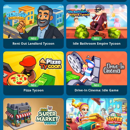
NEU
NEU
Rent Out Landlord Tycoon
Idle Bathroom Empire Tycoon
NEU
NEU
Pizza Tycoon
Drive-In Cinema: Idle Game