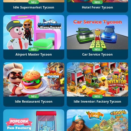
NEU
NEU
Idle Supermarket Tycoon
Hotel Fever Tycoon
NEU
NEU
Airport Master Tycoon
Car Service Tycoon
NEU
NEU
Idle Restaurant Tycoon
Idle Inventor: Factory Tycoon