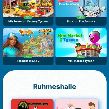
NEU
NEU
Idle Inventor: Factory Tycoon
Popcorn Fun Factory
NEU
NEU
Paradise Island 2
Mini Market Tycoon
Ruhmeshalle