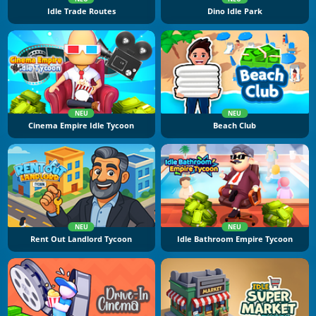
Idle Trade Routes
Dino Idle Park
NEU
NEU
Cinema Empire Idle Tycoon
Beach Club
NEU
NEU
Rent Out Landlord Tycoon
Idle Bathroom Empire Tycoon