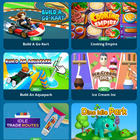
NEU
NEU
Build A Go-Kart
Cooking Empire
NEU
NEU
Build An Aquapark
Ice Cream Inc
NEU
NEU