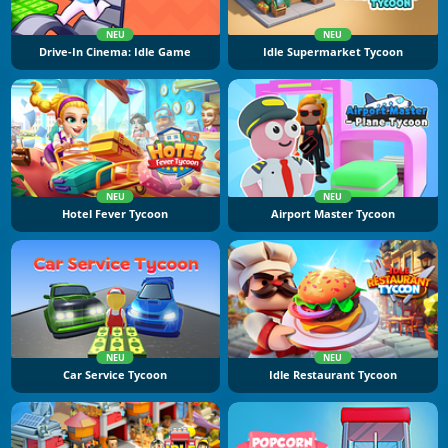
NEU
NEU
Drive-In Cinema: Idle Game
Idle Supermarket Tycoon
NEU
NEU
Hotel Fever Tycoon
Airport Master Tycoon
NEU
NEU
Car Service Tycoon
Idle Restaurant Tycoon