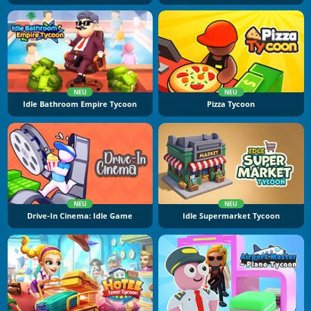
NEU
NEU
Idle Bathroom Empire Tycoon
Pizza Tycoon
NEU
NEU
Drive-In Cinema: Idle Game
Idle Supermarket Tycoon