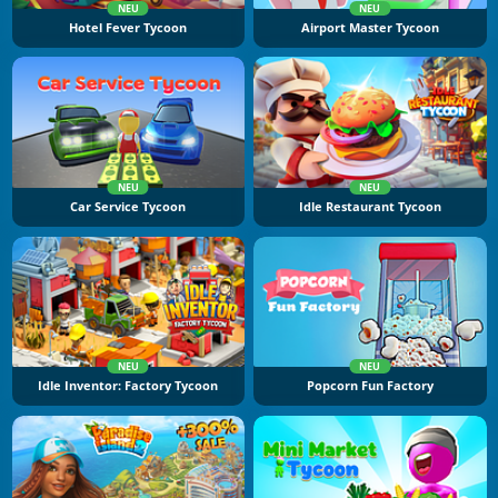
NEU
NEU
Hotel Fever Tycoon
Airport Master Tycoon
NEU
NEU
Car Service Tycoon
Idle Restaurant Tycoon
NEU
NEU
Idle Inventor: Factory Tycoon
Popcorn Fun Factory