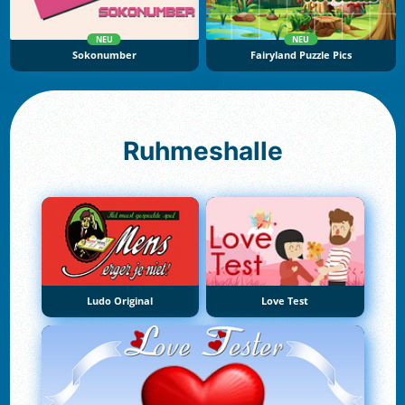
NEU
NEU
Sokonumber
Fairyland Puzzle Pics
Ruhmeshalle
Ludo Original
Love Test