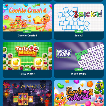
NEU
NEU
Cookie Crush 4
Brickz!
NEU
NEU
Tasty Match
Word Swipe