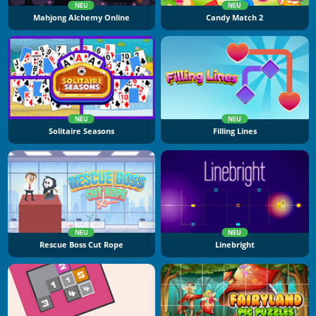
NEU
NEU
Mahjong Alchemy Online
Candy Match 2
NEU
NEU
Solitaire Seasons
Filling Lines
NEU
NEU
Rescue Boss Cut Rope
Linebright