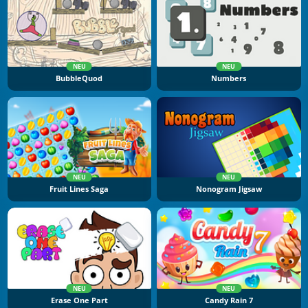
NEU
NEU
BubbleQuod
Numbers
NEU
NEU
Fruit Lines Saga
Nonogram Jigsaw
NEU
NEU
Erase One Part
Candy Rain 7