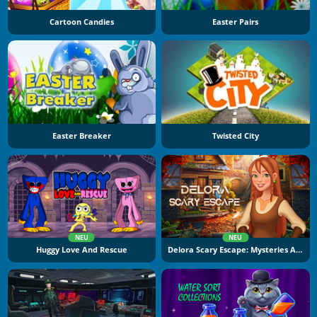
Cartoon Candies
Easter Pairs
Easter Breaker
Twisted City
NEU
NEU
Huggy Love And Rescue
Delora Scary Escape: Mysteries Adventure