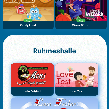
NEU
NEU
Candy Land
Mirror Wizard
Ruhmeshalle
Ludo Original
Love Test