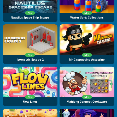
NEU
NEU
Nautilus Space Ship Escape
Water Sort: Collections
NEU
NEU
Isometric Escape 2
Mr Cappuccino Assassino
NEU
NEU
Flow Lines
Mahjong Connect Cookware