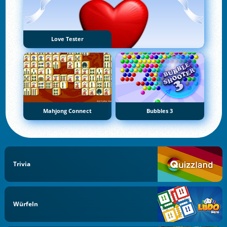
Love Tester
Mahjong Connect
Bubbles 3
Trivia
Würfeln