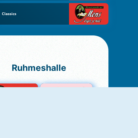
Classics
Ruhmeshalle
Ludo Original
Love Test