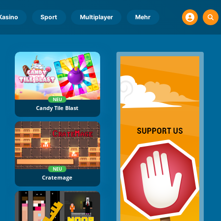
Kasino
Sport
Multiplayer
Mehr
NEU
Candy Tile Blast
NEU
Cratemage