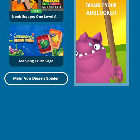
NEU
Noob Escape: One Level Again
Mahjong Crush Saga
Mehr Von Diesen Spielen