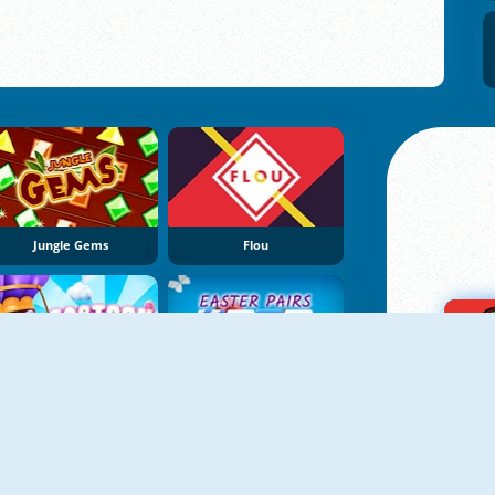
Jungle Gems
Flou
Cartoon Candies
Easter Pairs