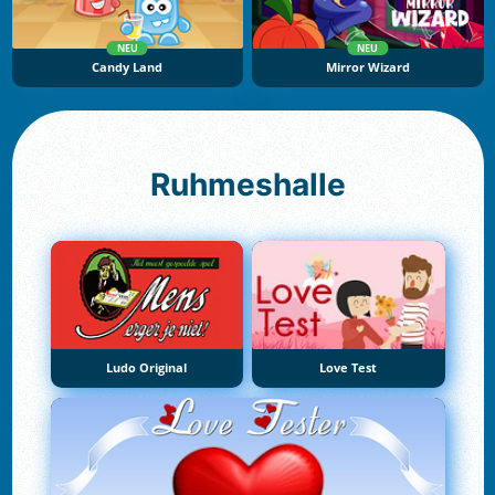
NEU
NEU
Candy Land
Mirror Wizard
Ruhmeshalle
Ludo Original
Love Test