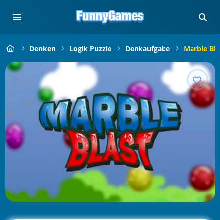
Denken
Logik Puzzle
Denkaufgabe
Marble Bla