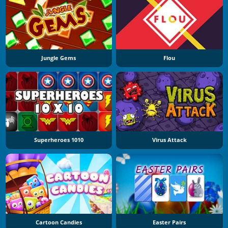
Jungle Gems
Flou
Superheroes 1010
Virus Attack
Cartoon Candies
Easter Pairs