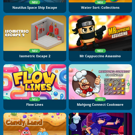
NEU
NEU
Nautilus Space Ship Escape
Water Sort: Collections
NEU
NEU
Isometric Escape 2
Mr Cappuccino Assassino
NEU
NEU
Flow Lines
Mahjong Connect Cookware