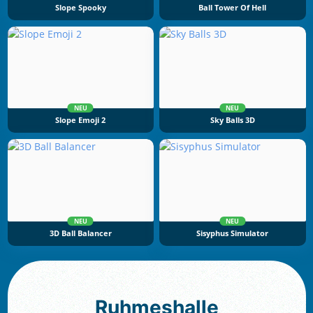
Slope Spooky
Ball Tower Of Hell
NEU
NEU
Slope Emoji 2
Sky Balls 3D
NEU
NEU
3D Ball Balancer
Sisyphus Simulator
Ruhmeshalle