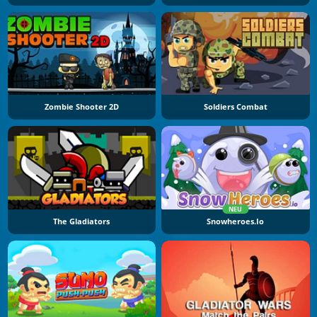
Zombie Shooter 2D
Soldiers Combat
NEU
The Gladiators
Snowheroes.io