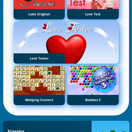
Ludo Original
Love Test
Love Tester
Mahjong Connect
Bubbles 3
Kriegsära