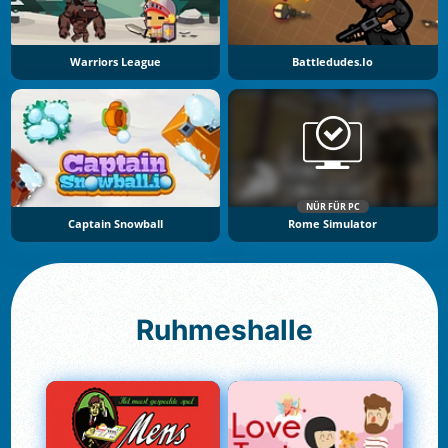
Warriors League
Battledudes.io
NÜR FÜR PC
Captain Snowball
Rome Simulator
Ruhmeshalle