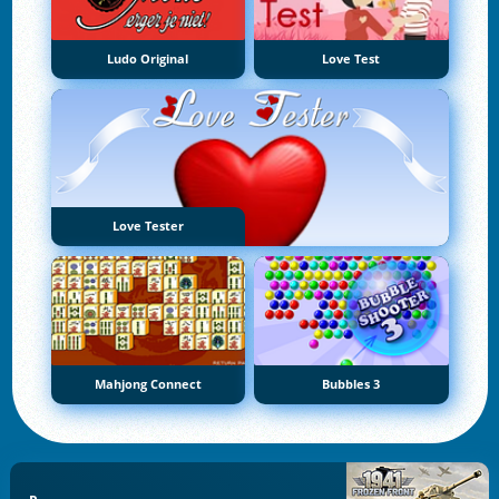
Ludo Original
Love Test
Love Tester
Mahjong Connect
Bubbles 3