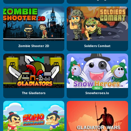
Zombie Shooter 2D
Soldiers Combat
NEU
The Gladiators
Snowheroes.io