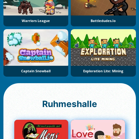
Warriors League
Battledudes.io
Captain Snowball
Exploration Lite: Mining
Ruhmeshalle