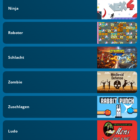
Ninja
Roboter
Schlacht
Zombie
Zuschlagen
Ludo