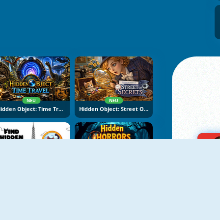
NEU
NEU
Hidden Object: Time Travel
Hidden Object: Street Of Secrets
NEU
NEU
Find Hidden Cats
Hidden Horrors