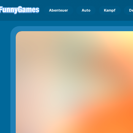
Abenteuer
Auto
Kampf
D