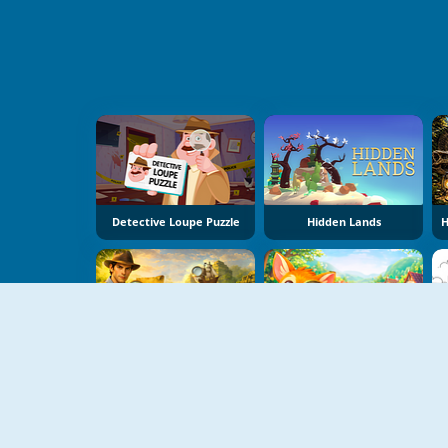
Detective Loupe Puzzle
Hidden Lands
NEU
NEU
Hidden Objects: Island Secrets
Lost Things: Hidden Objects