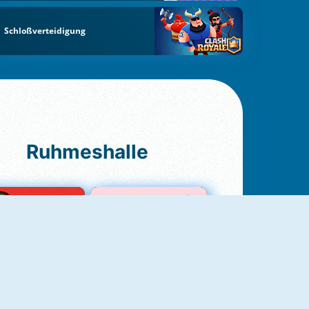
Schloßverteidigung
Ruhmeshalle
Ludo Original
Love Test