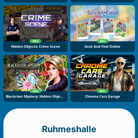
NEU
NEU
Hidden Objects: Crime Scene
Seek And Find Online
NEU
NEU
Blackriver Mystery: Hidden Objects
Chroma Cars Garage
Ruhmeshalle