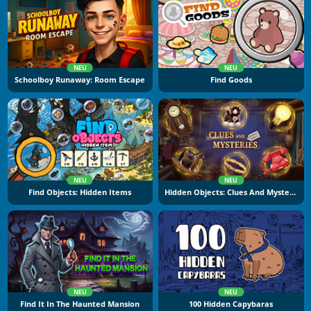
NEU
NEU
Schoolboy Runaway: Room Escape
Find Goods
NEU
NEU
Find Objects: Hidden Items
Hidden Objects: Clues And Mysteries
NEU
NEU
Find It In The Haunted Mansion
100 Hidden Capybaras