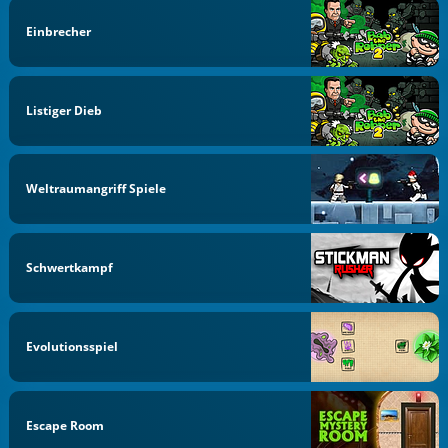
Einbrecher
Listiger Dieb
Weltraumangriff Spiele
Schwertkampf
Evolutionsspiel
Escape Room