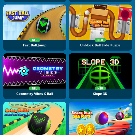
NEU
NEU
Fast Ball Jump
Unblock Ball Slide Puzzle
NEU
NEU
Geometry Vibes X-Ball
Slope 3D