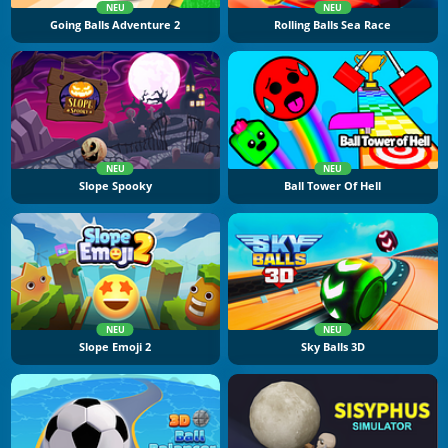
NEU
NEU
Going Balls Adventure 2
Rolling Balls Sea Race
NEU
NEU
Slope Spooky
Ball Tower Of Hell
NEU
NEU
Slope Emoji 2
Sky Balls 3D