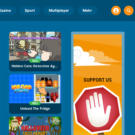
Kasino
Sport
Multiplayer
Mehr
NEU
Hidden Cats: Detective Agency
NEU
Unload The Fridge