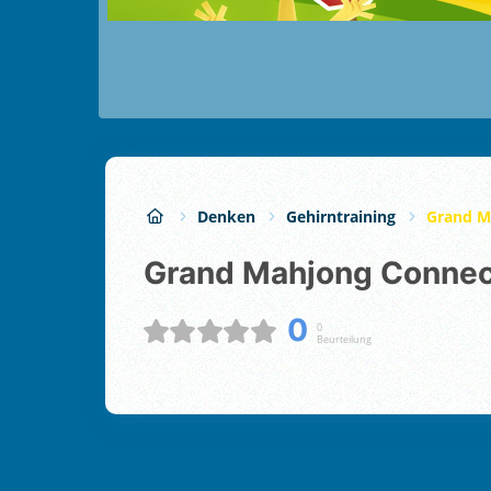
Denken
Gehirntraining
Grand M
Grand Mahjong Conne
0
0
Beurteilung