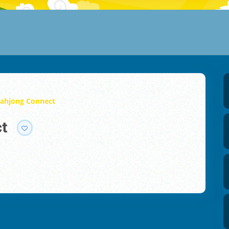
ahjong Connect
ct