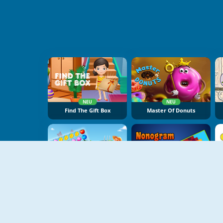
NEU
NEU
Find The Gift Box
Master Of Donuts
NEU
NEU
Fruit Lines Saga
Nonogram Jigsaw