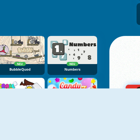
NEU
NEU
BubbleQuod
Numbers
NEU
NEU
Erase One Part
Candy Rain 7