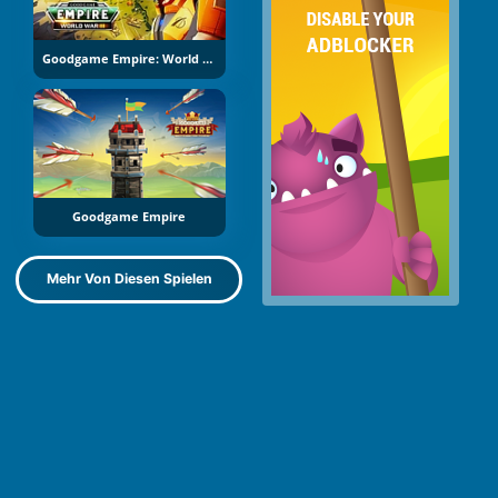
Goodgame Empire: World War 3
Goodgame Empire
Mehr Von Diesen Spielen