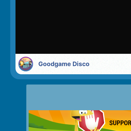
Goodgame Disco