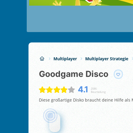
Multiplayer
Multiplayer Strategie
Goodgame Disco
4.1
2086
Beurteilung
Diese großartige Disko braucht deine Hilfe als 