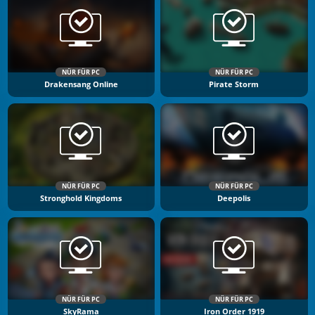
NÜR FÜR PC
NÜR FÜR PC
Drakensang Online
Pirate Storm
NÜR FÜR PC
NÜR FÜR PC
Stronghold Kingdoms
Deepolis
NÜR FÜR PC
NÜR FÜR PC
SkyRama
Iron Order 1919