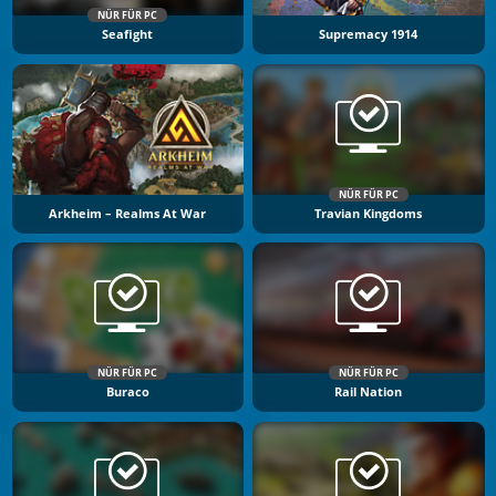
NÜR FÜR PC
Seafight
Supremacy 1914
NÜR FÜR PC
Arkheim – Realms At War
Travian Kingdoms
NÜR FÜR PC
NÜR FÜR PC
Buraco
Rail Nation