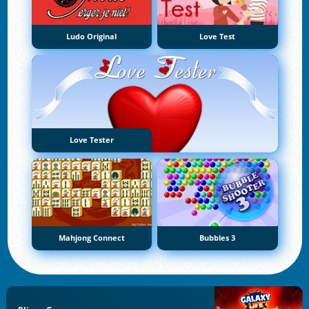
Ludo Original
Love Test
Love Tester
Mahjong Connect
Bubbles 3