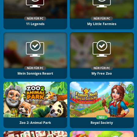
NÜR FÜR PC
NÜR FÜR PC
11 Legends
My Little Farmies
NÜR FÜR PC
NÜR FÜR PC
Mein Sonniges Resort
My Free Zoo
NEU
Zoo 2: Animal Park
Royal Society