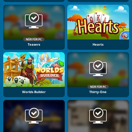
NÜR FÜR PC
Teasers
Hearts
NÜR FÜR PC
Worlds Builder
Thirty-One