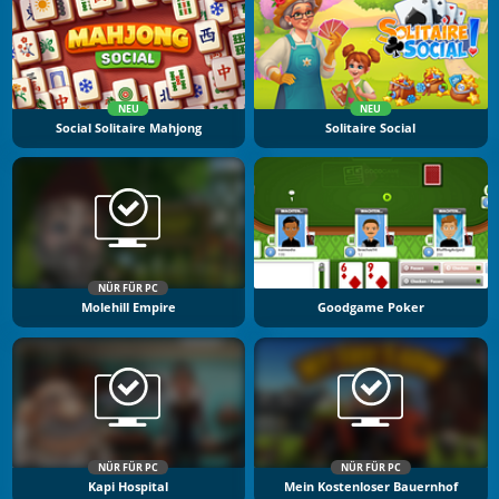
NEU
NEU
Social Solitaire Mahjong
Solitaire Social
NÜR FÜR PC
Molehill Empire
Goodgame Poker
NÜR FÜR PC
NÜR FÜR PC
Kapi Hospital
Mein Kostenloser Bauernhof