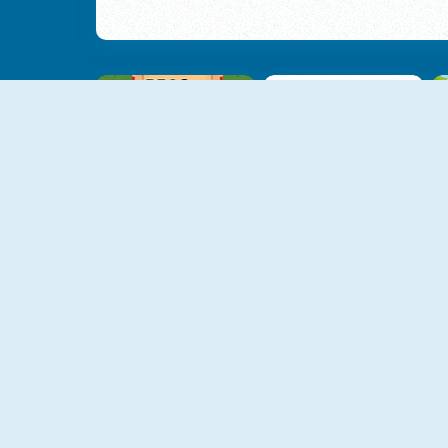
Drag Kart
Cartoon Kart Slide
NEU
NEU
Fun Sea Race 3D
Drift3.io
NEU
NEU