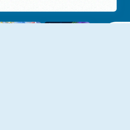
NEU
Kart Rush
Kizi Kart Racing
NEU
NEU
Trial Bike Epic Stunts
Rally Champion
NEU
NEU