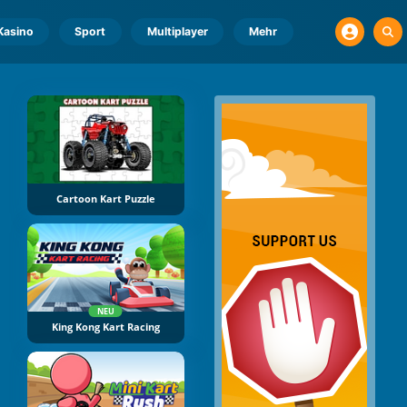
Kasino
Sport
Multiplayer
Mehr
Cartoon Kart Puzzle
NEU
King Kong Kart Racing