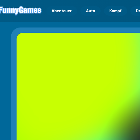
Abenteuer
Auto
Kampf
D