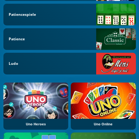
Patiencespiele
Patience
Ludo
Uno Heroes
Uno Online