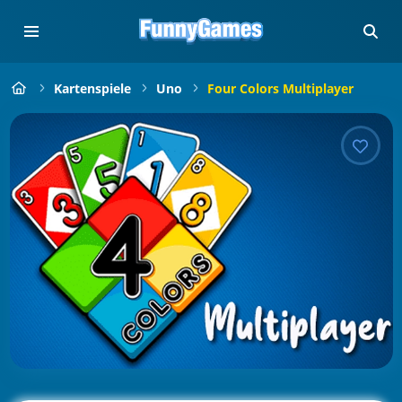
Kartenspiele
Uno
Four Colors Multiplayer